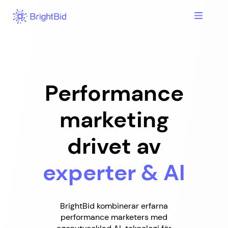
Hoppa
till
innehåll
Performance
marketing
drivet av
experter & AI
BrightBid kombinerar erfarna
performance marketers med