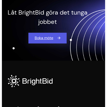
Låt BrightBid göra det tunga
jobbet
Boka möte