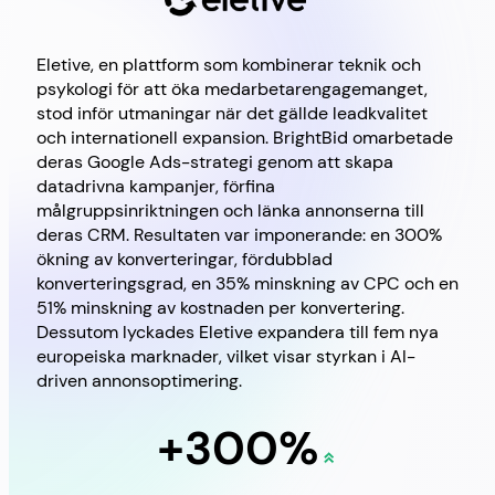
Eletive, en plattform som kombinerar teknik och
Brig
psykologi för att öka medarbetarengagemanget,
Goo
stod inför utmaningar när det gällde leadkvalitet
och internationell expansion. BrightBid omarbetade
deras Google Ads-strategi genom att skapa
datadrivna kampanjer, förfina
målgruppsinriktningen och länka annonserna till
deras CRM. Resultaten var imponerande: en 300%
ökning av konverteringar, fördubblad
konverteringsgrad, en 35% minskning av CPC och en
51% minskning av kostnaden per konvertering.
Dessutom lyckades Eletive expandera till fem nya
europeiska marknader, vilket visar styrkan i AI-
driven annonsoptimering.
+300%