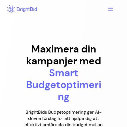
Hoppa
till
innehåll
Maximera din
kampanjer med
Smart
Budgetoptimeri
ng
BrightBids Budgetoptimering ger AI-
drivna förslag för att hjälpa dig att
effektivt omfördela din budget mellan