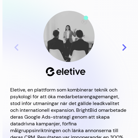
Eletive, en plattform som kombinerar teknik och
Brig
psykologi för att öka medarbetarengagemanget,
Goo
stod inför utmaningar när det gällde leadkvalitet
och internationell expansion. BrightBid omarbetade
deras Google Ads-strategi genom att skapa
datadrivna kampanjer, förfina
målgruppsinriktningen och länka annonserna till
deras CRM. Resultaten var imponerande: en 300%