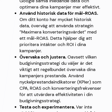
Google samla inledande data och
optimera dina kampanjer mer effektivt.
Använd historisk data för mål-ROAS.
Om ditt konto har mycket historisk
data, överväg att använda strategin
”Maximera konverteringsvärdet” med
ett mål-ROAS. Detta hjälper dig att
prioritera intäkter och ROI i dina
kampanjer.
Övervaka och justera.
Oavsett vilken
budgivningsstrategi du väljer är det
viktigt att regelbundet övervaka dina
kampanjers prestanda. Använd
nyckelprestandaindikatorer (KPIer) som
CPA, ROAS och konverteringsfrekvenser
för att utvärdera effektiviteten i din
budgivningsstrategi.
Testa och experimentera.
Var inte