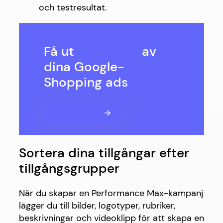
och testresultat.
Få ut
det mesta
av
dina Google-
Shopping ads
Try Now
Sortera dina tillgångar efter
tillgångsgrupper
När du skapar en Performance Max-kampanj
lägger du till bilder, logotyper, rubriker,
beskrivningar och videoklipp för att skapa en