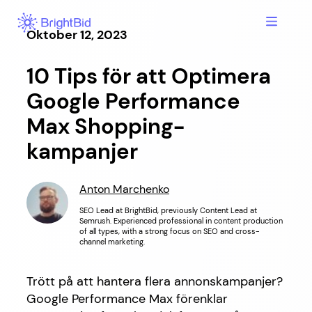
Hoppa
till
Oktober 12, 2023
innehåll
10 Tips för att Optimera
Google Performance
Max Shopping-
kampanjer
Anton Marchenko
SEO Lead at BrightBid, previously Content Lead at
Semrush. Experienced professional in content production
of all types, with a strong focus on SEO and cross-
channel marketing.
Trött på att hantera flera annonskampanjer?
Google Performance Max förenklar