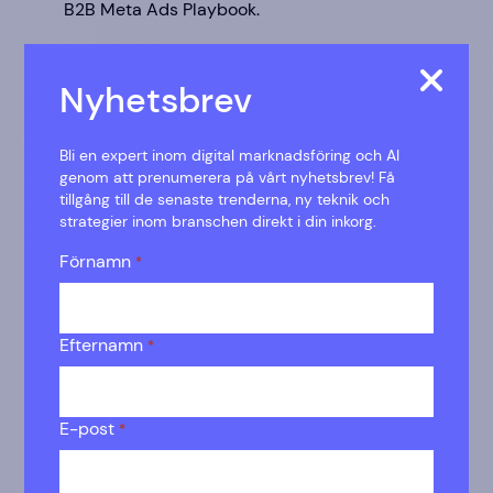
B2B Meta Ads Playbook.
Nyhetsbrev
Bli en expert inom digital marknadsföring och AI
genom att prenumerera på vårt nyhetsbrev! Få
tillgång till de senaste trenderna, ny teknik och
strategier inom branschen direkt i din inkorg.
Förnamn
*
PPC Optimization Strategies in
Efternamn
*
2025: Thriving in an AI-First,
Privacy-First World
Augusti 21, 2025
E-post
*
Boost your PPC campaigns in 2025 with our
expert optimization strategies. Learn how to