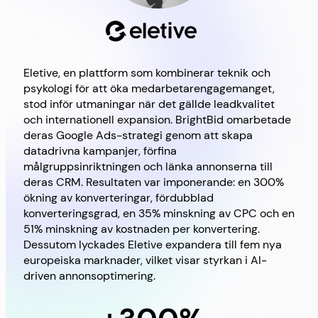
Eletive, en plattform som kombinerar teknik och
Brig
psykologi för att öka medarbetarengagemanget,
Goo
stod inför utmaningar när det gällde leadkvalitet
och internationell expansion. BrightBid omarbetade
deras Google Ads-strategi genom att skapa
datadrivna kampanjer, förfina
målgruppsinriktningen och länka annonserna till
deras CRM. Resultaten var imponerande: en 300%
ökning av konverteringar, fördubblad
konverteringsgrad, en 35% minskning av CPC och en
51% minskning av kostnaden per konvertering.
Dessutom lyckades Eletive expandera till fem nya
europeiska marknader, vilket visar styrkan i AI-
driven annonsoptimering.