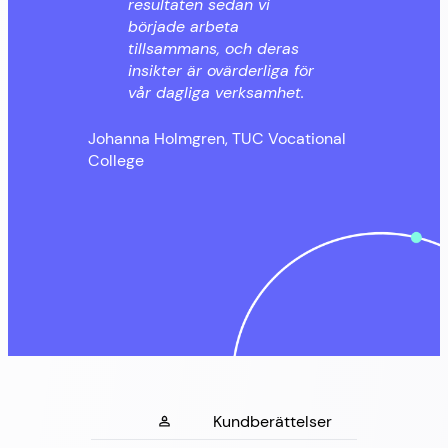
resultaten sedan vi
började arbeta
tillsammans, och deras
insikter är ovärderliga för
vår dagliga verksamhet.
Johanna Holmgren, TUC Vocational
College
Kundberättelser