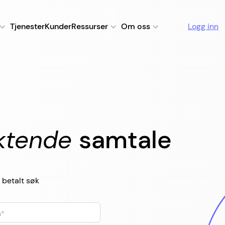
Tjenester
Kunder
Ressurser
Om oss
Logg inn
iktende
samtale
 betalt søk
n
*