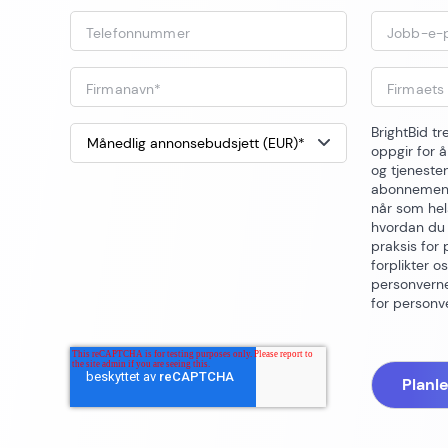
Telefonnummer
Jobb-e-
Firmanavn
*
Firmaets
BrightBid t
oppgir for 
og tjeneste
abonnement
når som hels
hvordan du
praksis for
forplikter o
personvernet
for personv