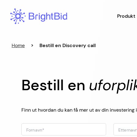
Hopp
til
Produkt
innhold
Home
>
Bestill en Discovery call
Bestill en
uforpl
Finn ut hvordan du kan få mer ut av din investering i
Fornavn
*
Etternav